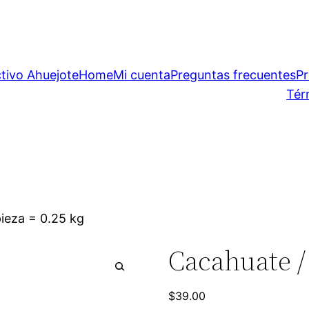
tivo Ahuejote
Home
Mi cuenta
Preguntas frecuentes
P
Tér
ieza = 0.25 kg
Cacahuate / 
$
39.00