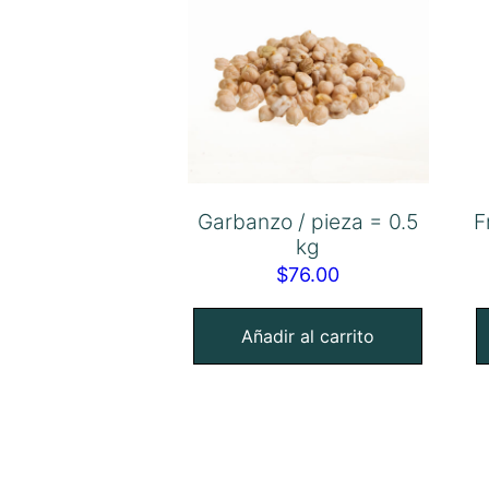
Garbanzo / pieza = 0.5
F
kg
$
76.00
Añadir al carrito