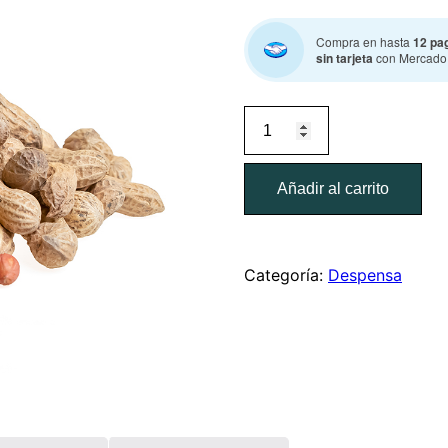
Compra en hasta
12 pa
sin tarjeta
con Mercado
Cacahuate
/
pieza
Añadir al carrito
=
0.25
kg
cantidad
Categoría:
Despensa