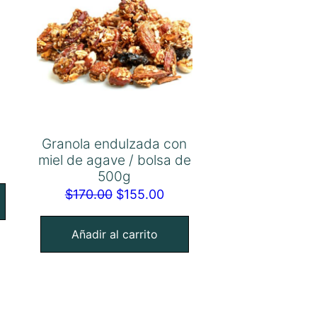
g
Granola endulzada con
miel de agave / bolsa de
500g
$
170.00
$
155.00
Añadir al carrito