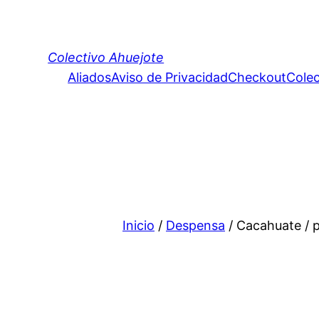
Colectivo Ahuejote
Aliados
Aviso de Privacidad
Checkout
Colec
Inicio
/
Despensa
/ Cacahuate / p