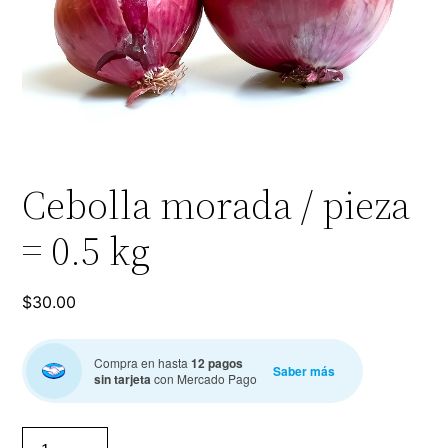
Cebolla morada / pieza
= 0.5 kg
$
30.00
Compra en hasta
12 pagos
Saber más
sin tarjeta
con Mercado Pago
Cebolla