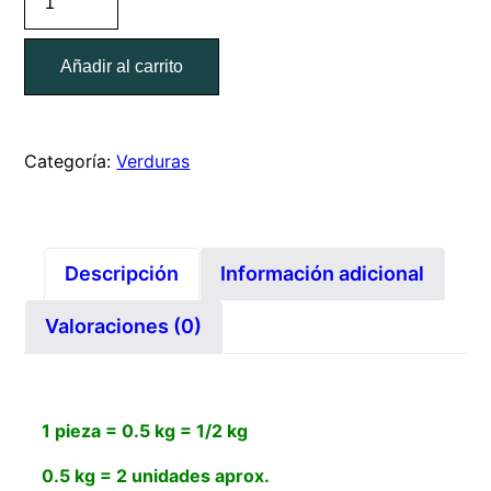
morada
/
Añadir al carrito
pieza
=
0.5
kg
Categoría:
Verduras
cantidad
Descripción
Información adicional
Valoraciones (0)
1 pieza = 0.5 kg = 1/2 kg
0.5 kg = 2 unidades aprox.