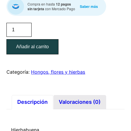
Compra en hasta
12 pagos
Saber más
sin tarjeta
con Mercado Pago
Hierbabuena
–
manojo
Añadir al carrito
de
100g
cantidad
Categoría:
Hongos, flores y hierbas
Descripción
Valoraciones (0)
Hierbabuena