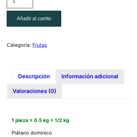
dominico
/
Añadir al carrito
pieza
=
0.5
kg
Categoría:
Frutas
cantidad
Descripción
Información adicional
Valoraciones (0)
1 pieza = 0.5 kg = 1/2 kg
Plátano dominico