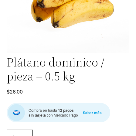
Plátano dominico /
pieza = 0.5 kg
$
26.00
Compra en hasta
12 pagos
Saber más
sin tarjeta
con Mercado Pago
Plátano