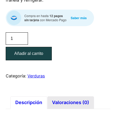
Compra en hasta
12 pagos
Saber más
sin tarjeta
con Mercado Pago
Cebollín
/
manojo
Añadir al carrito
de
80g
cantidad
Categoría:
Verduras
Descripción
Valoraciones (0)