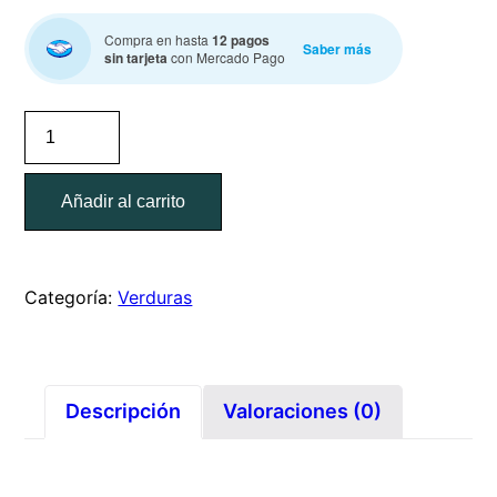
Compra en hasta
12 pagos
Saber más
sin tarjeta
con Mercado Pago
Rábano
/
manojo
Añadir al carrito
de
800g
cantidad
Categoría:
Verduras
Descripción
Valoraciones (0)